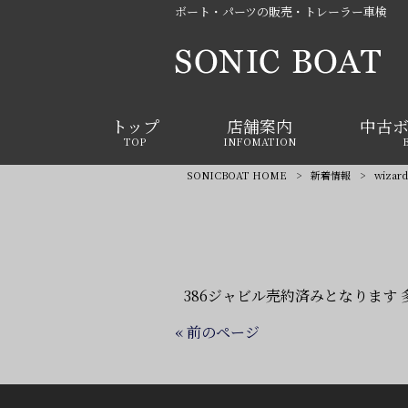
ボート・パーツの販売・トレーラー車検
トップ
店舗案内
中古
TOP
INFOMATION
SONICBOAT HOME
>
新着情報
>
wiza
386ジャビル売約済みとなります
« 前のページ