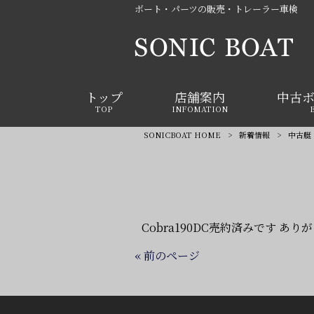
ボート・パーツの販売・トレーラー車検
トップ
店舗案内
中古
TOP
INFOMATION
SONICBOAT HOME
>
新着情報
>
中古艇 
Cobra190DC売約済みです あ
« 前のページ