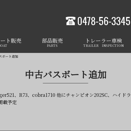
0478-56-3345
ボート販売
部品販売
トレーラー車検
BOAT
PARTS
TRAILER INSPECTION
スボート追加
中古バスボート追加
r521、R73、cobra1710 他にチャンピオン202SC、ハイド
掲載予定